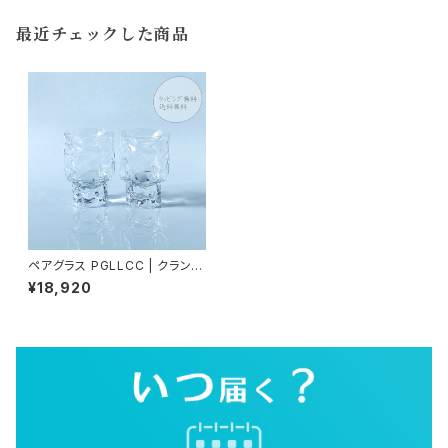
最近チェックした商品
ペアグラス PGLLCC | クランプ
ル ワイン L 〈2個セット〉 木村硝
¥18,920
子店 | しわ 小松誠 【美術館 収
蔵】※送料無料