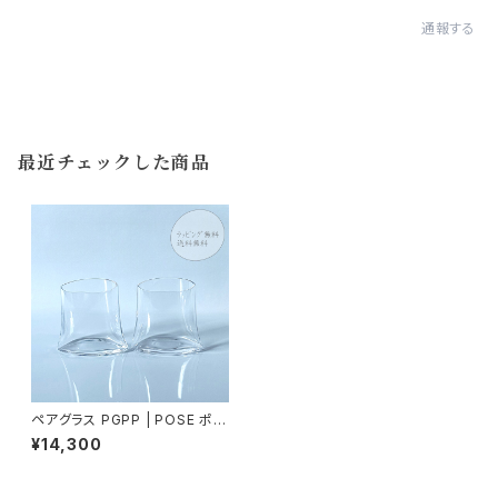
通報する
最近チェックした商品
ペアグラス PGPP | POSE ポー
セ 〈2個セット〉 木村硝子店 | し
¥14,300
わ 小松誠 【美術館 収蔵】 ※送
料無料