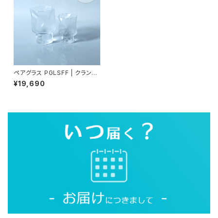
ペアグラス PGLSFF | クランプ
ル ワイン L & S 〈フロストx2〉
¥19,690
木村硝子店 | しわ 小松誠 【美
術館 収蔵】 ※送料無料