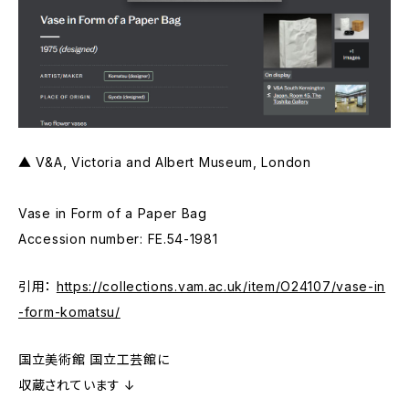
▲ V&A, Victoria and Albert Museum, London
Vase in Form of a Paper Bag
Accession number: FE.54-1981
引用：
https://collections.vam.ac.uk/item/O24107/vase-in
-form-komatsu/
国立美術館 国立工芸館に
収蔵されています ↓