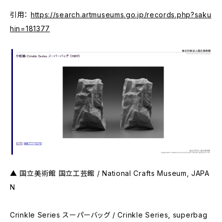
引用：
https://search.artmuseums.go.jp/records.php?saku
hin=181377
▲ 国立美術館 国立工芸館 / National Crafts Museum, JAPA
N
Crinkle Series スーパーバッグ / Crinkle Series, superbag