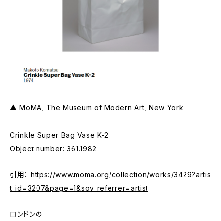
▲ MoMA, The Museum of Modern Art, New York
Crinkle Super Bag Vase K-2
Object number: 361.1982
引用：
https://www.moma.org/collection/works/3429?artis
t_id=3207&page=1&sov_referrer=artist
ロンドンの